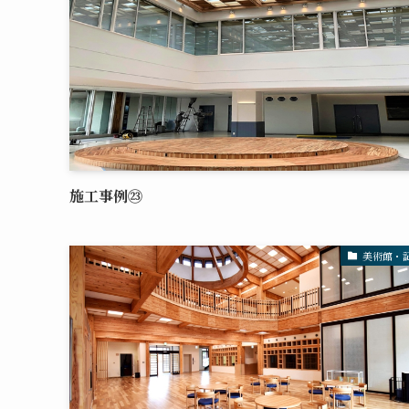
施工事例㉓
美術館・