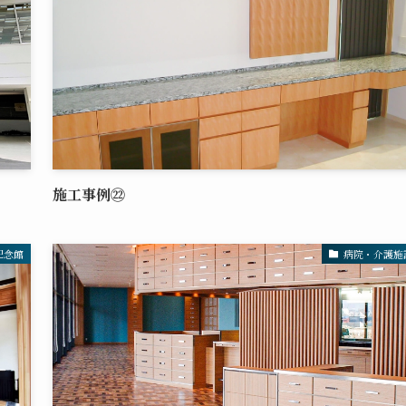
施工事例㉒
記念館
病院・介護施