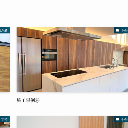
記念館
その
施工事例㉔
学校
その