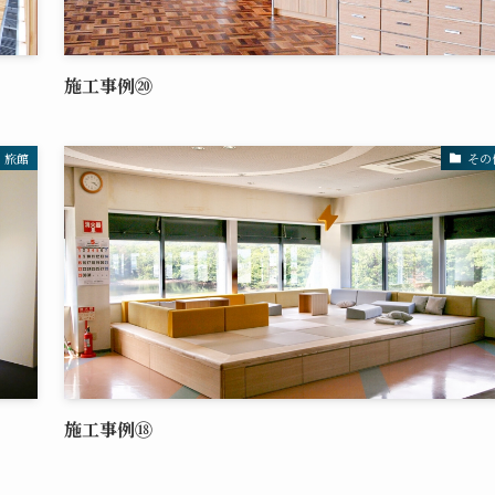
施工事例⑳
・旅館
その
施工事例⑱